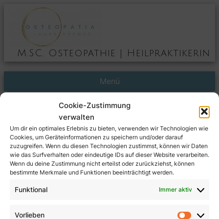
M.SC. Osteopathie | Heilpraktikerin
Menü
Cookie-Zustimmung
Impressum
verwalten
Um dir ein optimales Erlebnis zu bieten, verwenden wir Technologien wie
Angaben gemäß § 5 DDG
Cookies, um Geräteinformationen zu speichern und/oder darauf
zuzugreifen. Wenn du diesen Technologien zustimmst, können wir Daten
wie das Surfverhalten oder eindeutige IDs auf dieser Website verarbeiten.
Verantwortliche für diese Website:
Wenn du deine Zustimmung nicht erteilst oder zurückziehst, können
Laura Peta Arends
bestimmte Merkmale und Funktionen beeinträchtigt werden.
Wentorfer Straße 120
Funktional
Immer aktiv
21029 Hamburg
Vorlieben
Kontaktinformationen
: